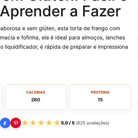
 Aprender a Fazer
saborosa e sem glúten, esta torta de frango com
macia e fofinha, ela é ideal para almoços, lanches
 liquidificador, é rápida de preparar e impressiona
CALORIAS
PROTEINA
280
15
★
★
★
★
★
5,0
/ 5
(
825
avaliações)