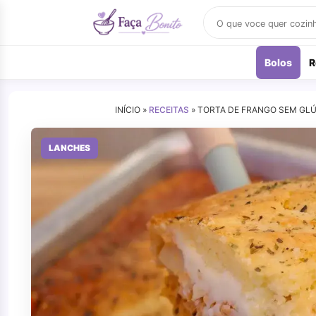
Buscar
receitas
Bolos
R
INÍCIO »
RECEITAS
»
TORTA DE FRANGO SEM GLÚT
LANCHES