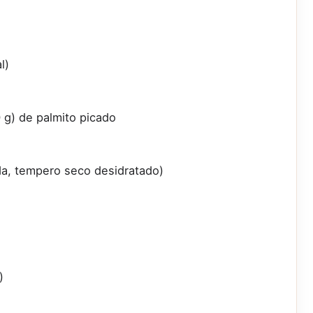
l)
 g) de palmito picado
a, tempero seco desidratado)
)