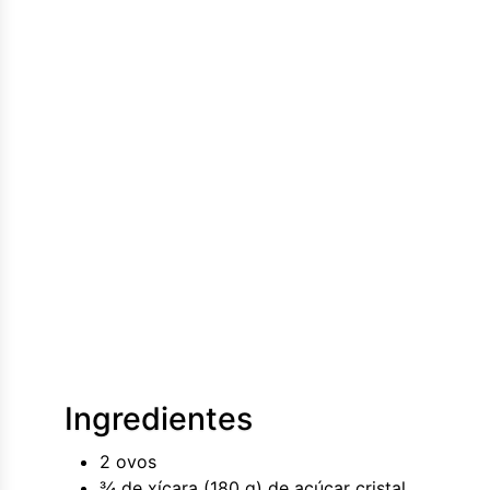
Ingredientes
2 ovos
¾ de xícara (180 g) de açúcar cristal