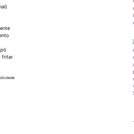
nal)
a
iente
ento
 pó
fritar
blicidade