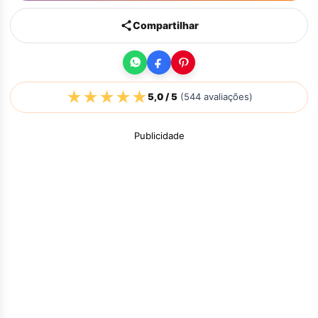
Compartilhar
★
★
★
★
★
5,0
/ 5
(
544
avaliações)
Publicidade