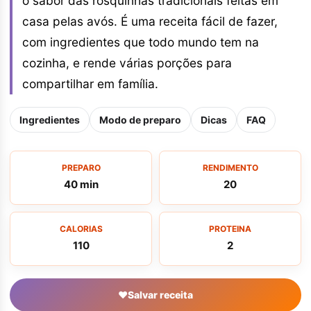
o sabor das rosquinhas tradicionais feitas em
casa pelas avós. É uma receita fácil de fazer,
com ingredientes que todo mundo tem na
cozinha, e rende várias porções para
compartilhar em família.
Ingredientes
Modo de preparo
Dicas
FAQ
PREPARO
RENDIMENTO
40 min
20
CALORIAS
PROTEINA
110
2
♥
Salvar receita