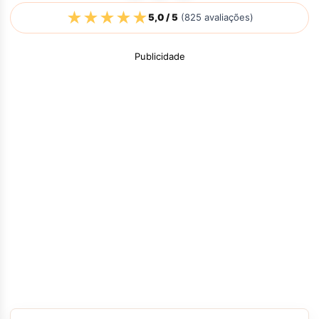
★
★
★
★
★
5,0
/ 5
(
825
avaliações)
Publicidade