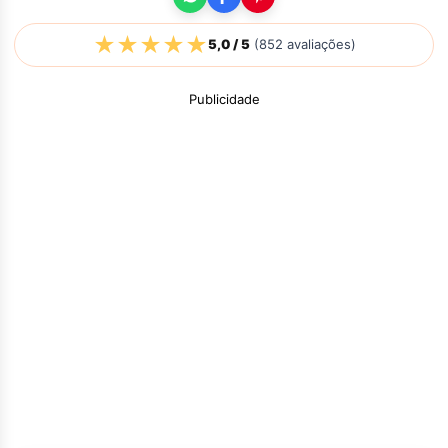
★
★
★
★
★
5,0
/ 5
(
852
avaliações)
Publicidade