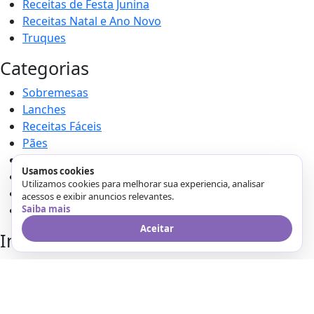
Receitas de Festa Junina
Receitas Natal e Ano Novo
Truques
Categorias
Sobremesas
Lanches
Receitas Fáceis
Pães
Receitas Natal e Ano Novo
Usamos cookies
Receitas de Festa Junina
Utilizamos cookies para melhorar sua experiencia, analisar
Tortas
acessos e exibir anuncios relevantes.
Receitas Saudáveis
Saiba mais
Aceitar
Institucional
Receitas Fáceis
Receitas Saudáveis
Ovo de Páscoa