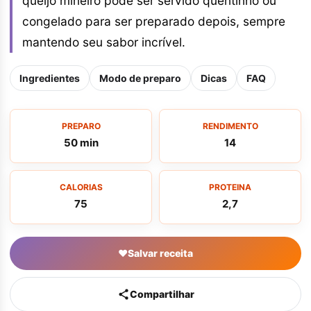
queijo mineiro pode ser servido quentinho ou
congelado para ser preparado depois, sempre
mantendo seu sabor incrível.
Ingredientes
Modo de preparo
Dicas
FAQ
PREPARO
RENDIMENTO
50 min
14
CALORIAS
PROTEINA
75
2,7
♥
Salvar receita
Compartilhar