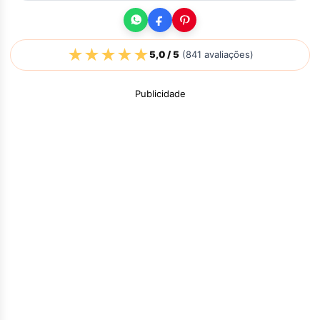
★
★
★
★
★
5,0
/ 5
(
841
avaliações)
Publicidade