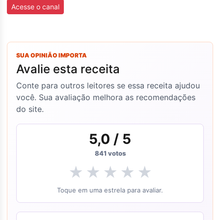
Acesse o canal
SUA OPINIÃO IMPORTA
Avalie esta receita
Conte para outros leitores se essa receita ajudou
você. Sua avaliação melhora as recomendações
do site.
5,0
/ 5
841
votos
★
★
★
★
★
Toque em uma estrela para avaliar.