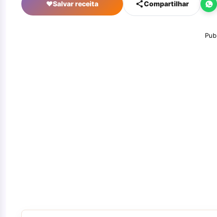
♥
Salvar receita
Compartilhar
Pub