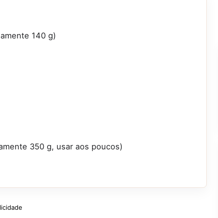
adamente 140 g)
damente 350 g, usar aos poucos)
licidade