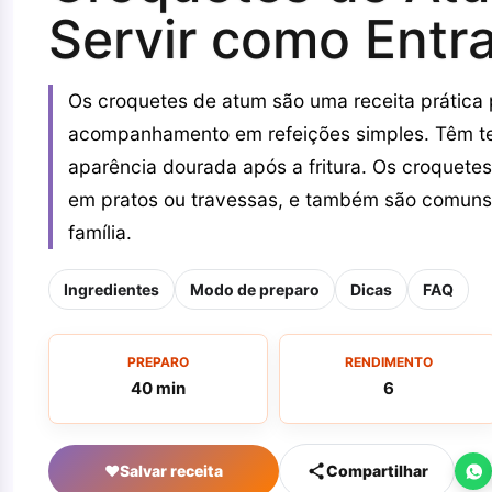
Servir como Entr
Os croquetes de atum são uma receita prática 
acompanhamento em refeições simples. Têm tex
aparência dourada após a fritura. Os croquete
em pratos ou travessas, e também são comuns
família.
Ingredientes
Modo de preparo
Dicas
FAQ
PREPARO
RENDIMENTO
40 min
6
♥
Salvar receita
Compartilhar