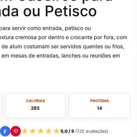
ada ou Petisco
para servir como entrada, petisco ou
tura cremosa por dentro e crocante por fora, com
s de atum costumam ser servidos quentes ou frios,
 em mesas de entradas, lanches ou reuniões em
CALORIAS
PROTEINA
285
14
★
★
★
★
★
5,0
/ 5
(
725
avaliações)