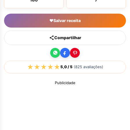
♥
Salvar receita
Compartilhar
★
★
★
★
★
5,0
/ 5
(
825
avaliações)
Publicidade