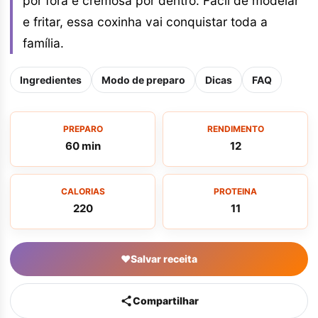
por fora e cremosa por dentro. Fácil de modelar
e fritar, essa coxinha vai conquistar toda a
família.
Ingredientes
Modo de preparo
Dicas
FAQ
PREPARO
RENDIMENTO
60 min
12
CALORIAS
PROTEINA
220
11
♥
Salvar receita
Compartilhar