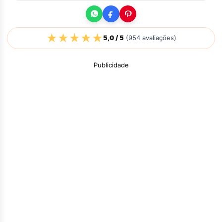
★
★
★
★
★
5,0
/ 5
(
954
avaliações)
Publicidade