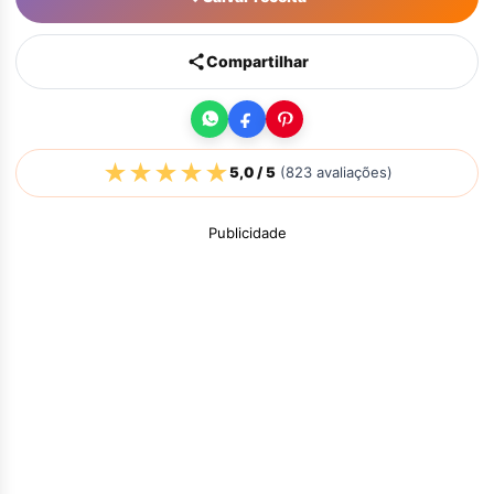
Compartilhar
★
★
★
★
★
5,0
/ 5
(
823
avaliações)
Publicidade