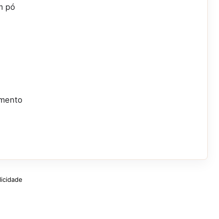
m pó
rmento
licidade