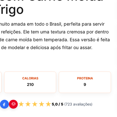
rigo
muito amada em todo o Brasil, perfeita para servir
efeições. Ele tem uma textura cremosa por dentro
 de carne moída bem temperada. Essa versão é feita
 de modelar e deliciosa após fritar ou assar.
CALORIAS
PROTEINA
210
9
★
★
★
★
★
5,0
/ 5
(
723
avaliações)