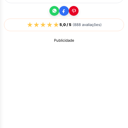
★
★
★
★
★
5,0
/ 5
(
888
avaliações)
Publicidade