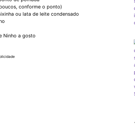
 poucos, conforme o ponto)
aixinha ou lata de leite condensado
nho
te Ninho a gosto
blicidade