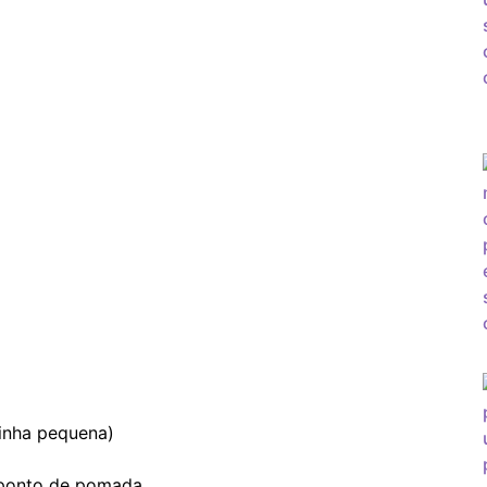
xinha pequena)
m ponto de pomada