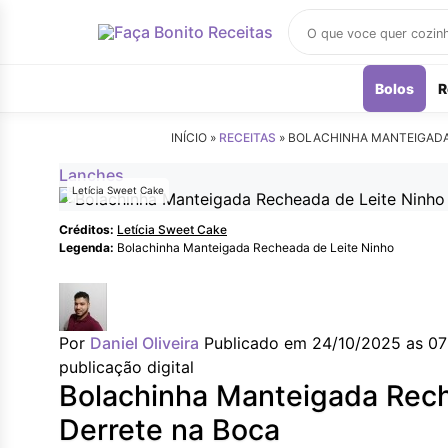
Buscar
receitas
Bolos
R
INÍCIO »
RECEITAS
»
BOLACHINHA MANTEIGADA 
Lanches
Letícia Sweet Cake
Créditos:
Letícia Sweet Cake
Legenda:
Bolachinha Manteigada Recheada de Leite Ninho
Por
Daniel Oliveira
Publicado em 24/10/2025 as 07
publicação digital
Bolachinha Manteigada Rech
Derrete na Boca