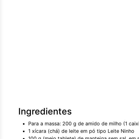
Ingredientes
Para a massa: 200 g de amido de milho (1 cai
1 xícara (chá) de leite em pó tipo Leite Ninho
100 g (meio tablete) de manteiga sem sal, e