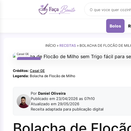
Buscar
receitas
Bolos
R
INÍCIO »
RECEITAS
»
BOLACHA DE FLOCÃO DE MILH
Casal GE
LANCHES
Créditos:
Casal GE
Legenda:
Bolacha de Flocão de Milho
Por
Daniel Oliveira
Publicado em 23/04/2026 as 07h10
Atualizado em 29/05/2026
Receita adaptada para publicação digital
Bolacha de Flocã