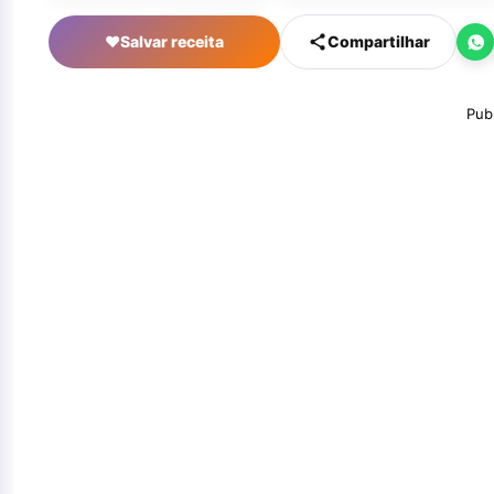
♥
Salvar receita
Compartilhar
Pub