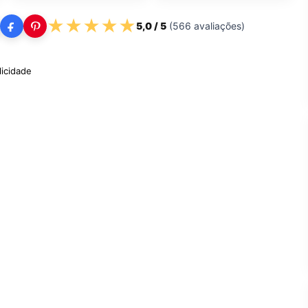
★
★
★
★
★
5,0
/ 5
(
566
avaliações)
licidade