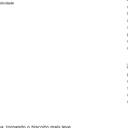
blicidade
, tornando o biscoito mais leve.