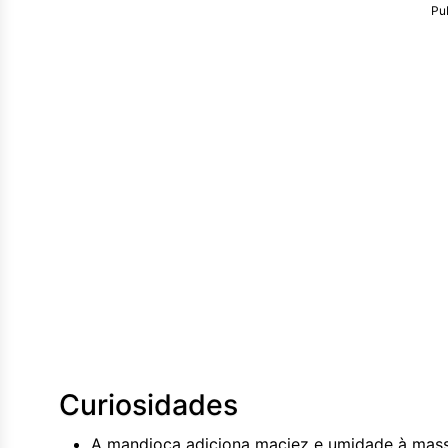
Pu
Curiosidades
A mandioca adiciona maciez e umidade à massa