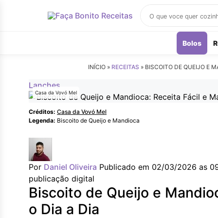
Buscar
receitas
Bolos
R
INÍCIO »
RECEITAS
»
BISCOITO DE QUEIJO E MA
Lanches
Casa da Vovó Mel
Créditos:
Casa da Vovó Mel
Legenda:
Biscoito de Queijo e Mandioca
Por
Daniel Oliveira
Publicado em 02/03/2026 as 0
publicação digital
Biscoito de Queijo e Mandioc
o Dia a Dia