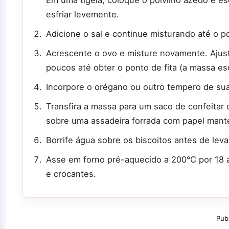
Em uma tigela, coloque o polvilho azedo e e
esfriar levemente.
Adicione o sal e continue misturando até o pol
Acrescente o ovo e misture novamente. Ajus
poucos até obter o ponto de fita (a massa esc
Incorpore o orégano ou outro tempero de sua
Transfira a massa para um saco de confeitar 
sobre uma assadeira forrada com papel mant
Borrife água sobre os biscoitos antes de leva
Asse em forno pré-aquecido a 200°C por 18 a
e crocantes.
Pub