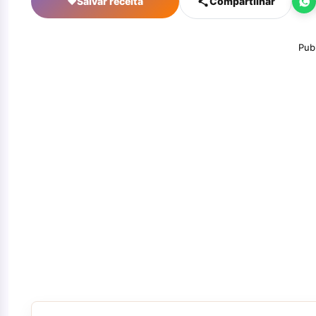
♥
Salvar receita
Compartilhar
Pub