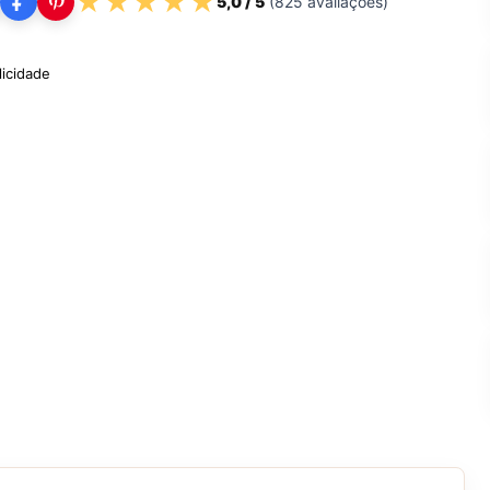
★
★
★
★
★
5,0
/ 5
(
825
avaliações)
licidade