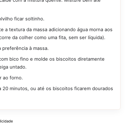
scalde com a mistura quente. Misture bem até
vilho ficar soltinho.
te a textura da massa adicionando água morna aos
orre da colher como uma fita, sem ser líquida).
 preferência à massa.
com bico fino e molde os biscoitos diretamente
eiga untado.
r ao forno.
 20 minutos, ou até os biscoitos ficarem dourados
licidade