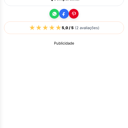
★
★
★
★
★
5,0
/ 5
(
2
avaliações)
Publicidade