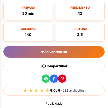
PREPARO
RENDIMENTO
30 min
12
CALORIAS
PROTEINA
140
3,5
♥
Salvar receita
Compartilhar
★
★
★
★
★
5,0
/ 5
(
522
avaliações)
Publicidade