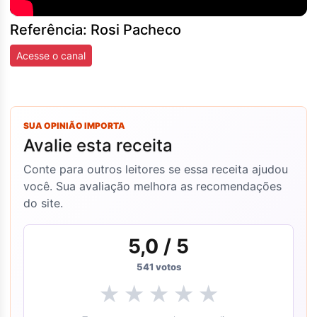
Referência: Rosi Pacheco
Acesse o canal
SUA OPINIÃO IMPORTA
Avalie esta receita
Conte para outros leitores se essa receita ajudou
você. Sua avaliação melhora as recomendações
do site.
5,0
/ 5
541
votos
★
★
★
★
★