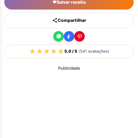
♥
Salvar receita
Compartilhar
★
★
★
★
★
5,0
/ 5
(
541
avaliações)
Publicidade