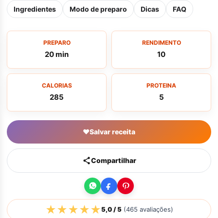
Ingredientes
Modo de preparo
Dicas
FAQ
PREPARO
RENDIMENTO
20 min
10
CALORIAS
PROTEINA
285
5
♥
Salvar receita
Compartilhar
★
★
★
★
★
5,0
/ 5
(
465
avaliações)