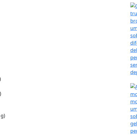
)
)
 g)