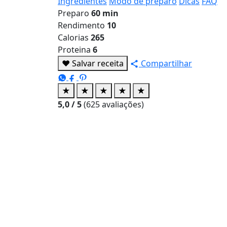
Ingredientes
Modo de preparo
Dicas
FAQ
Preparo
60 min
Rendimento
10
Calorias
265
Proteina
6
♥
Salvar receita
Compartilhar
★
★
★
★
★
5,0
/ 5
(
625
avaliações)