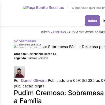
Buscar
receitas
Bolos
R
INÍCIO »
RECEITAS
»
PUDIM CREMOSO: SOBREME
Sobremesas
Cozinhando com a LY
Créditos:
Cozinhando com a LY
Legenda:
Pudim Cremoso
Por
Daniel Oliveira
Publicado em 05/06/2025 as 0
publicação digital
Pudim Cremoso: Sobremesa F
a Família