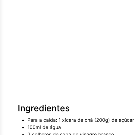
Ingredientes
Para a calda: 1 xícara de chá (200g) de açúcar 
100ml de água
2 colheres de sopa de vinagre branco