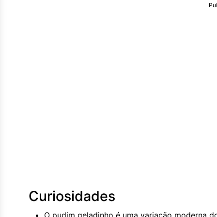
Pu
Curiosidades
O pudim geladinho é uma variação moderna do 