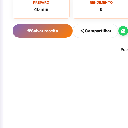
PREPARO
RENDIMENTO
40 min
6
♥
Salvar receita
Compartilhar
Pub