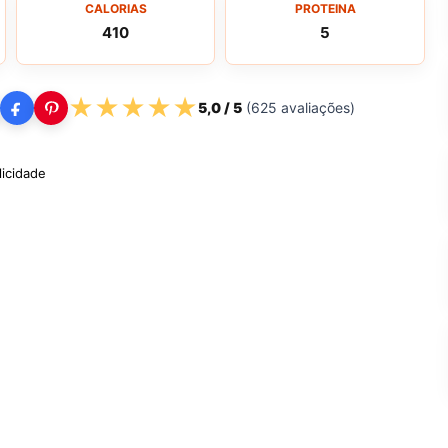
CALORIAS
PROTEINA
410
5
★
★
★
★
★
5,0
/ 5
(
625
avaliações)
licidade