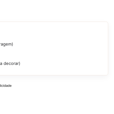
eragem)
a decorar)
licidade