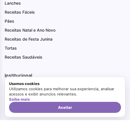
Lanches
Receitas Fáceis
Pães
Receitas Natal e Ano Novo
Receitas de Festa Junina
Tortas
Receitas Saudáveis
Institucional
Usamos cookies
Receitas Fáceis
Utilizamos cookies para melhorar sua experiencia, analisar
acessos e exibir anuncios relevantes.
Receitas Saudáveis
Saiba mais
Ovo de Páscoa
Aceitar
Receitas de Festa Junina
Receitas Natal e Ano Novo