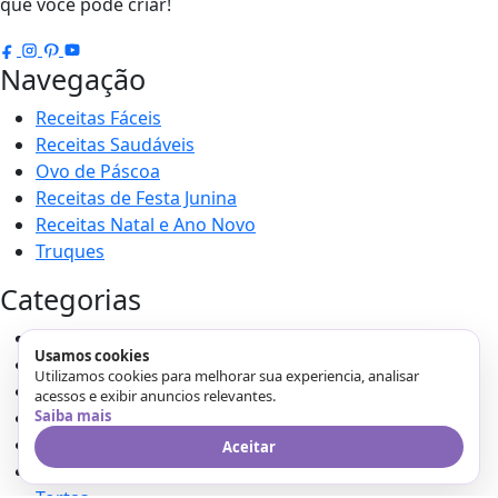
que você pode criar!
Navegação
Receitas Fáceis
Receitas Saudáveis
Ovo de Páscoa
Receitas de Festa Junina
Receitas Natal e Ano Novo
Truques
Categorias
Sobremesas
Usamos cookies
Lanches
Utilizamos cookies para melhorar sua experiencia, analisar
Receitas Fáceis
acessos e exibir anuncios relevantes.
Pães
Saiba mais
Receitas Natal e Ano Novo
Aceitar
Receitas de Festa Junina
Tortas