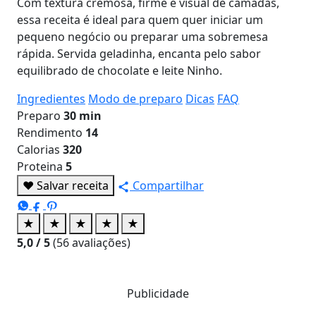
Com textura cremosa, firme e visual de camadas,
essa receita é ideal para quem quer iniciar um
pequeno negócio ou preparar uma sobremesa
rápida. Servida geladinha, encanta pelo sabor
equilibrado de chocolate e leite Ninho.
Ingredientes
Modo de preparo
Dicas
FAQ
Preparo
30 min
Rendimento
14
Calorias
320
Proteina
5
♥
Salvar receita
Compartilhar
★
★
★
★
★
5,0
/ 5
(
56
avaliações)
Publicidade