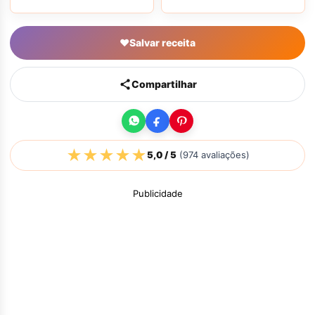
♥
Salvar receita
Compartilhar
★
★
★
★
★
5,0
/ 5
(
974
avaliações)
Publicidade