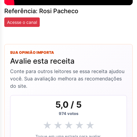
Referência: Rosi Pacheco
Acesse o canal
SUA OPINIÃO IMPORTA
Avalie esta receita
Conte para outros leitores se essa receita ajudou
você. Sua avaliação melhora as recomendações
do site.
5,0
/ 5
974
votos
★
★
★
★
★
Toque em uma estrela para avaliar.