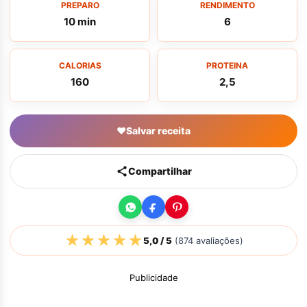
PREPARO
RENDIMENTO
10 min
6
CALORIAS
PROTEINA
160
2,5
♥
Salvar receita
Compartilhar
★
★
★
★
★
5,0
/ 5
(
874
avaliações)
Publicidade