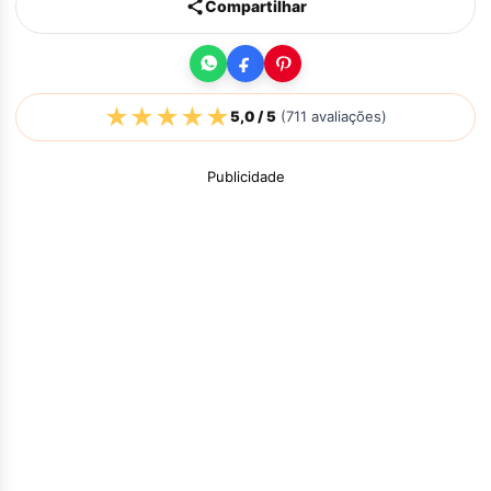
Compartilhar
★
★
★
★
★
5,0
/ 5
(
711
avaliações)
Publicidade