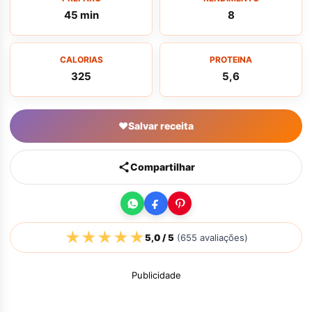
45 min
8
CALORIAS
PROTEINA
325
5,6
♥
Salvar receita
Compartilhar
★
★
★
★
★
5,0
/ 5
(
655
avaliações)
Publicidade