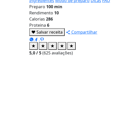
Ingredientes
Modo de preparo
Dicas
FAQ
Preparo
100 min
Rendimento
10
Calorias
286
Proteina
6
♥
Salvar receita
Compartilhar
★
★
★
★
★
5,0
/ 5
(
625
avaliações)