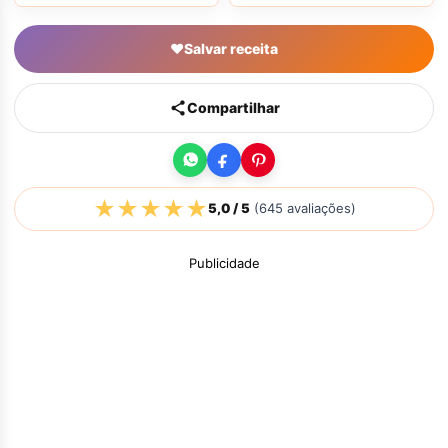
♥
Salvar receita
Compartilhar
★
★
★
★
★
5,0
/ 5
(
645
avaliações)
Publicidade