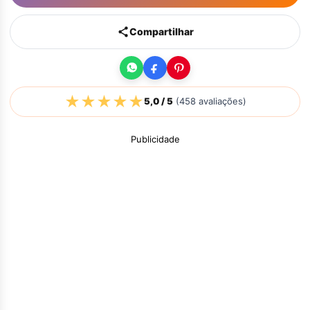
Compartilhar
★
★
★
★
★
5,0
/ 5
(
458
avaliações)
Publicidade