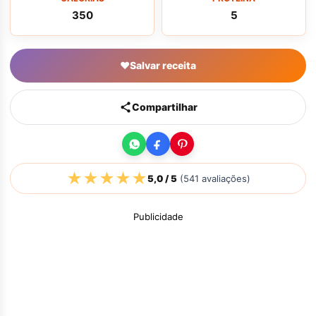
350
5
♥
Salvar receita
Compartilhar
★
★
★
★
★
5,0
/ 5
(
541
avaliações)
Publicidade