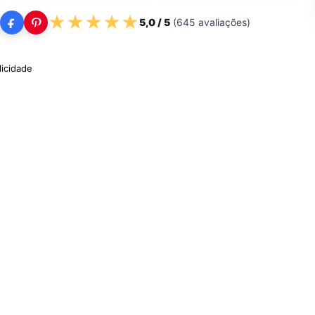
★
★
★
★
★
5,0
/ 5
(
645
avaliações)
licidade