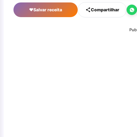
♥
Salvar receita
Compartilhar
Pub