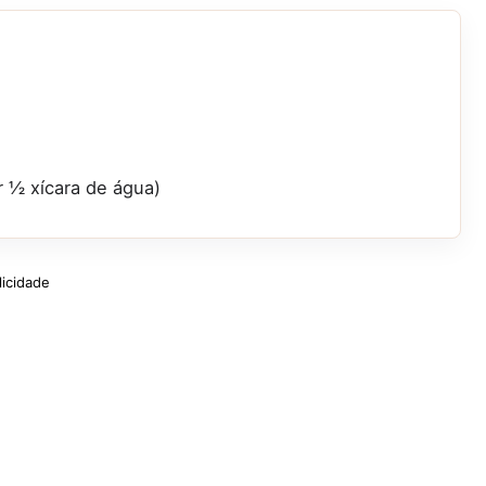
r ½ xícara de água)
licidade