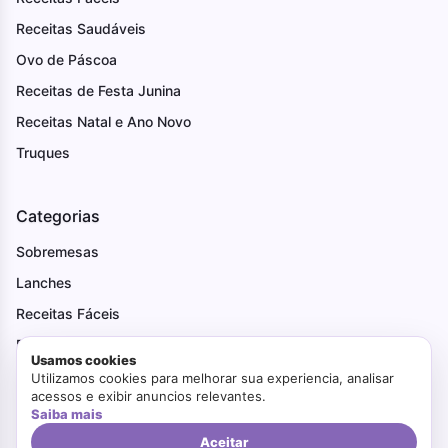
Receitas Saudáveis
Ovo de Páscoa
Receitas de Festa Junina
Receitas Natal e Ano Novo
Truques
Categorias
Sobremesas
Lanches
Receitas Fáceis
Pães
Usamos cookies
Receitas Natal e Ano Novo
Utilizamos cookies para melhorar sua experiencia, analisar
acessos e exibir anuncios relevantes.
Receitas de Festa Junina
Saiba mais
Tortas
Aceitar