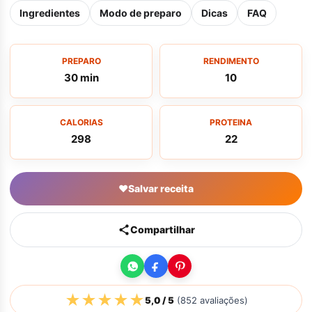
Ingredientes
Modo de preparo
Dicas
FAQ
PREPARO
RENDIMENTO
30 min
10
CALORIAS
PROTEINA
298
22
♥
Salvar receita
Compartilhar
★
★
★
★
★
5,0
/ 5
(
852
avaliações)