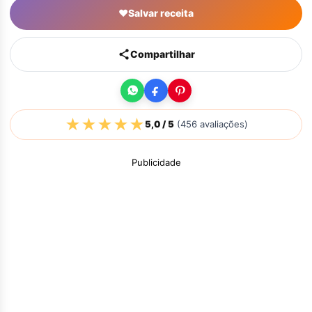
♥
Salvar receita
Compartilhar
★
★
★
★
★
5,0
/ 5
(
456
avaliações)
Publicidade