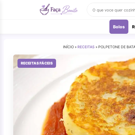
Buscar
receitas
Bolos
R
INÍCIO »
RECEITAS
»
POLPETONE DE BAT
RECEITAS FÁCEIS