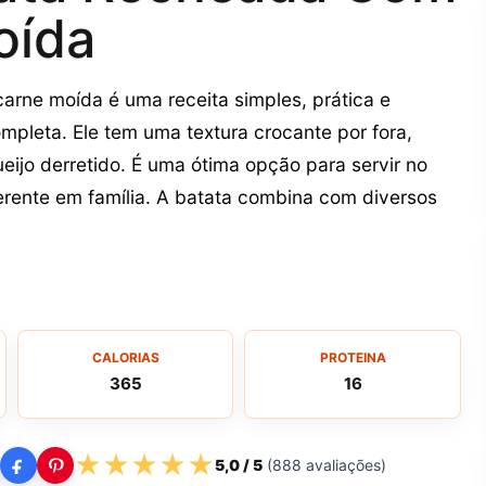
oída
arne moída é uma receita simples, prática e
ompleta. Ele tem uma textura crocante por fora,
ijo derretido. É uma ótima opção para servir no
rente em família. A batata combina com diversos
CALORIAS
PROTEINA
365
16
★
★
★
★
★
5,0
/ 5
(
888
avaliações)