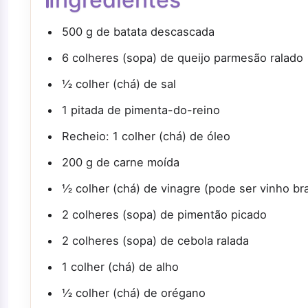
500 g de batata descascada
6 colheres (sopa) de queijo parmesão ralado
½ colher (chá) de sal
1 pitada de pimenta-do-reino
Recheio: 1 colher (chá) de óleo
200 g de carne moída
½ colher (chá) de vinagre (pode ser vinho br
2 colheres (sopa) de pimentão picado
2 colheres (sopa) de cebola ralada
1 colher (chá) de alho
½ colher (chá) de orégano