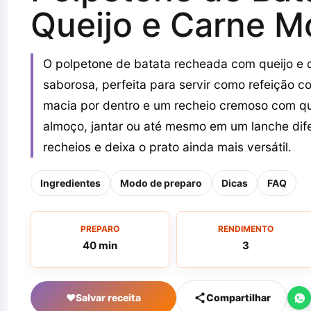
Queijo e Carne M
O polpetone de batata recheada com queijo e c
saborosa, perfeita para servir como refeição c
macia por dentro e um recheio cremoso com que
almoço, jantar ou até mesmo em um lanche dife
recheios e deixa o prato ainda mais versátil.
Ingredientes
Modo de preparo
Dicas
FAQ
PREPARO
RENDIMENTO
40 min
3
♥
Salvar receita
Compartilhar