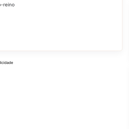
o-reino
licidade