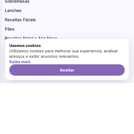
Sobremesas
Lanches
Receitas Fáceis
Pães
Receitas Natal e Ano Novo
Usamos cookies
Receitas de Festa Junina
Utilizamos cookies para melhorar sua experiencia, analisar
acessos e exibir anuncios relevantes.
Tortas
Saiba mais
Receitas Saudáveis
Aceitar
Institucional
Receitas Fáceis
Receitas Saudáveis
Ovo de Páscoa
Receitas de Festa Junina
Receitas Natal e Ano Novo