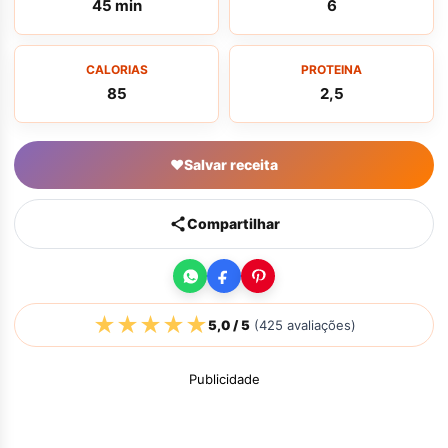
45 min
6
CALORIAS
PROTEINA
85
2,5
♥
Salvar receita
Compartilhar
★
★
★
★
★
5,0
/ 5
(
425
avaliações)
Publicidade