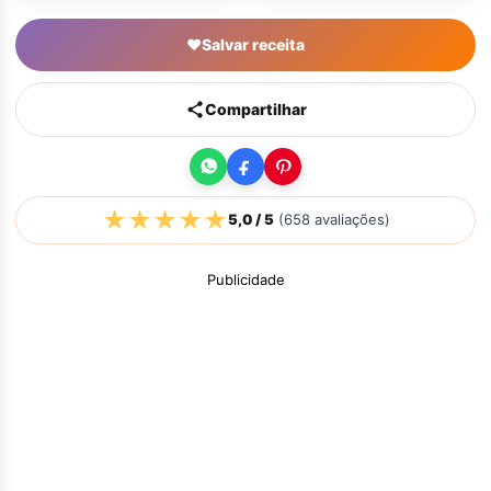
♥
Salvar receita
Compartilhar
★
★
★
★
★
5,0
/ 5
(
658
avaliações)
Publicidade