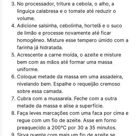
No processador, triture a cebola, o alho, a
linguiça calabresa e o tomate até reduzir o
volume.
Adicione salsinha, cebolinha, hortelã e o suco
de limão e processe novamente até ficar
homogêneo. Misture esse tempero úmido com a
farinha já hidratada.
Acrescente a carne moída, o azeite e misture
bem com as mãos até formar uma massa
uniforme.
Coloque metade da massa em uma assadeira,
nivelando bem. Espalhe o requeijão cremoso
sobre essa camada.
Cubra com a mussarela. Feche com a outra
metade da massa e alise a superfície.
Faça leves marcações com uma faca por cima e
regue com um fio de azeite. Asse em forno
preaquecido a 200°C por 30 a 35 minutos.
Sirva quente com mais um fio de azeite se