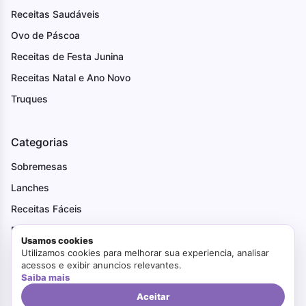
Receitas Saudáveis
Ovo de Páscoa
Receitas de Festa Junina
Receitas Natal e Ano Novo
Truques
Categorias
Sobremesas
Lanches
Receitas Fáceis
Pães
Usamos cookies
Receitas Natal e Ano Novo
Utilizamos cookies para melhorar sua experiencia, analisar
acessos e exibir anuncios relevantes.
Receitas de Festa Junina
Saiba mais
Tortas
Aceitar