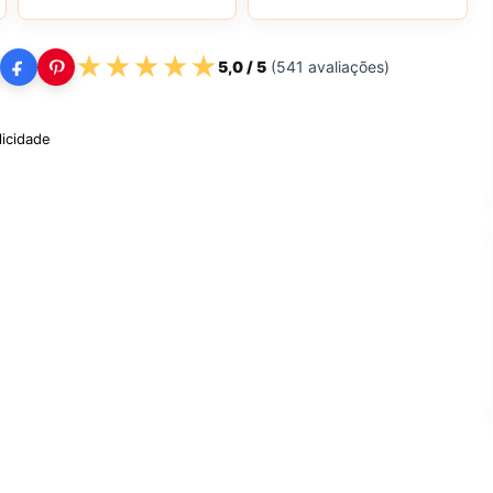
★
★
★
★
★
5,0
/ 5
(
541
avaliações)
licidade