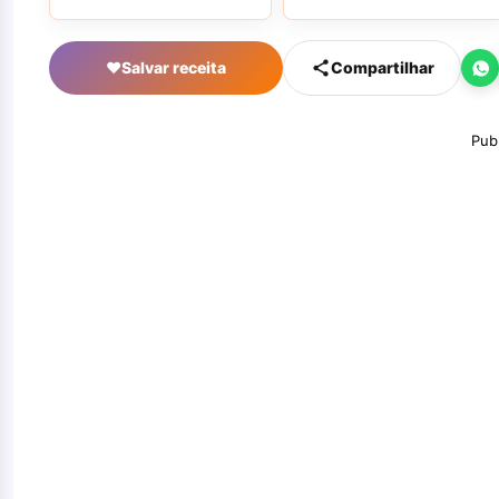
♥
Salvar receita
Compartilhar
Pub