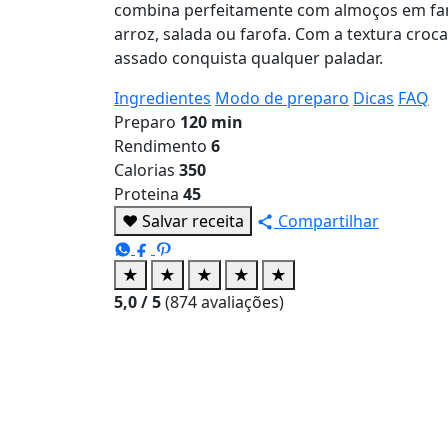
combina perfeitamente com almoços em fa
arroz, salada ou farofa. Com a textura croca
assado conquista qualquer paladar.
Ingredientes
Modo de preparo
Dicas
FAQ
Preparo
120 min
Rendimento
6
Calorias
350
Proteina
45
♥
Salvar receita
Compartilhar
★
★
★
★
★
5,0
/ 5
(
874
avaliações)