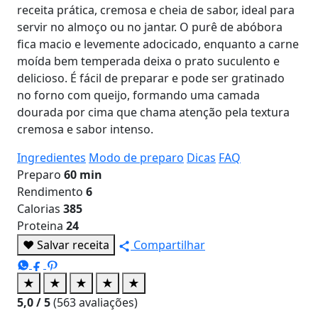
receita prática, cremosa e cheia de sabor, ideal para
servir no almoço ou no jantar. O purê de abóbora
fica macio e levemente adocicado, enquanto a carne
moída bem temperada deixa o prato suculento e
delicioso. É fácil de preparar e pode ser gratinado
no forno com queijo, formando uma camada
dourada por cima que chama atenção pela textura
cremosa e sabor intenso.
Ingredientes
Modo de preparo
Dicas
FAQ
Preparo
60 min
Rendimento
6
Calorias
385
Proteina
24
♥
Salvar receita
Compartilhar
★
★
★
★
★
5,0
/ 5
(
563
avaliações)