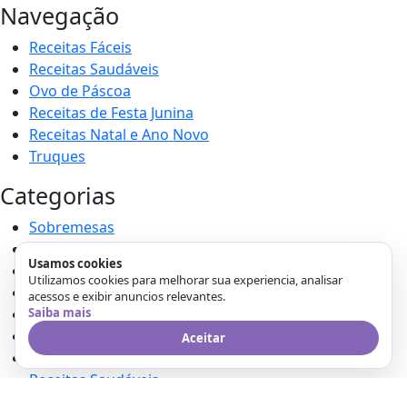
Navegação
Receitas Fáceis
Receitas Saudáveis
Ovo de Páscoa
Receitas de Festa Junina
Receitas Natal e Ano Novo
Truques
Categorias
Sobremesas
Lanches
Usamos cookies
Receitas Fáceis
Utilizamos cookies para melhorar sua experiencia, analisar
Pães
acessos e exibir anuncios relevantes.
Receitas Natal e Ano Novo
Saiba mais
Receitas de Festa Junina
Aceitar
Tortas
Receitas Saudáveis