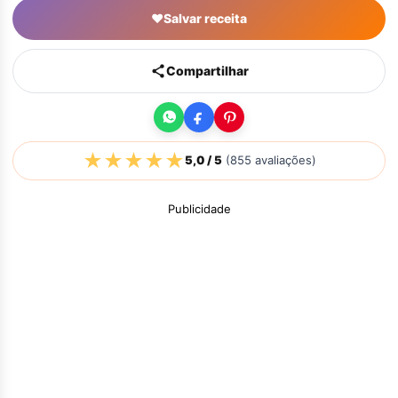
♥
Salvar receita
Compartilhar
★
★
★
★
★
5,0
/ 5
(
855
avaliações)
Publicidade