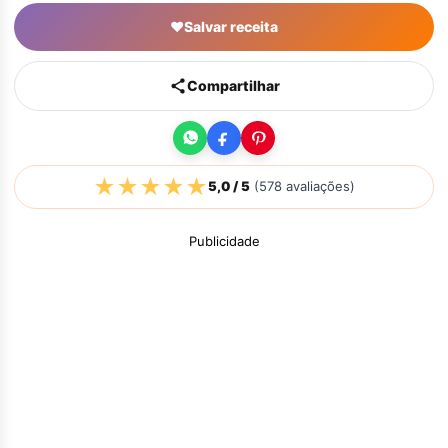
♥
Salvar receita
Compartilhar
★
★
★
★
★
5,0
/ 5
(
578
avaliações)
Publicidade